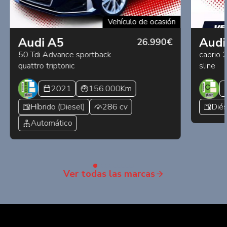
Vehículo de ocasión
Audi A5
Audi
26.990€
50 Tdi Advance sportback
cabrio 
quattro triptonic
sline
2021
156.000Km
Híbrido (Diesel)
286 cv
Diés
Automático
Ver todas las marcas