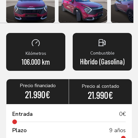
Combustible
Kilómetros
Híbrido (Gasolina)
106.000 km
Precio financiado
Precio al contado
21.990€
21.990€
Entrada
0
€
Plazo
9
años