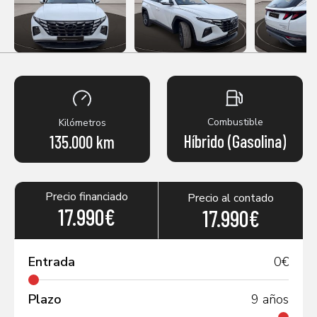
Combustible
Kilómetros
Híbrido (Gasolina)
135.000 km
Precio financiado
Precio al contado
17.990€
17.990€
Entrada
0
€
Plazo
9
años