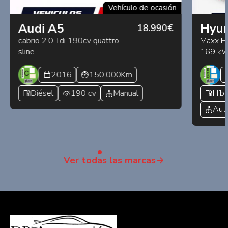
Vehículo de ocasión
Audi A5
Hyun
18.990€
cabrio 2.0 Tdi 190cv quattro
Maxx Hí
sline
169 k
2016
150.000Km
Diésel
190 cv
Manual
Híbr
Aut
Ver todas las marcas