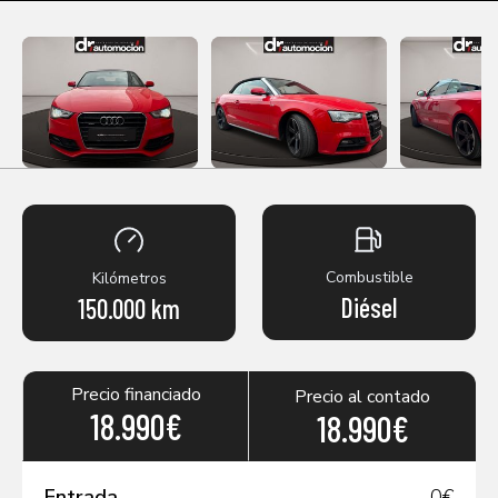
Combustible
Kilómetros
Diésel
150.000 km
Precio financiado
Precio al contado
18.990€
18.990€
Entrada
0
€