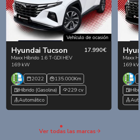
Vehículo de ocasión
Hyundai Tucson
Hyun
17.990€
Maxx Híbrido 1.6 T-GDI HEV
Maxx Hí
169 kW
169 k
2022
135.000Km
Híbrido (Gasolina)
229 cv
Híbr
Automático
Aut
Ver todas las marcas